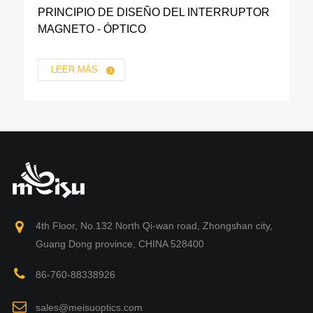
PRINCIPIO DE DISEÑO DEL INTERRUPTOR
MAGNETO - ÓPTICO
LEER MÁS
4th Floor, No.132 North Qi-wan road, Zhongshan city,
Guang Dong province, CHINA 528400
86-760-88338926
sales@meisuoptics.com