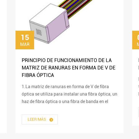
15
MAR
PRINCIPIO DE FUNCIONAMIENTO DE LA
MATRIZ DE RANURAS EN FORMA DE V DE
FIBRA ÓPTICA
1.La matriz de ranuras en forma de V de fibra
óptica se utiliza para instalar una fibra óptica, un
haz de fibra óptica o una fibra de banda en el
sustrato de la matriz.Partes desnudas sin
recubrimiento...
LEER MÁS