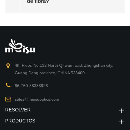
de fibra?
4th Floor, No.132 North Qi-wan road, Zhongshan city,
Guang Dong province, CHINA 528400
86-760-88338926
sales@meisuoptics.com
RESOLVER
PRODUCTOS