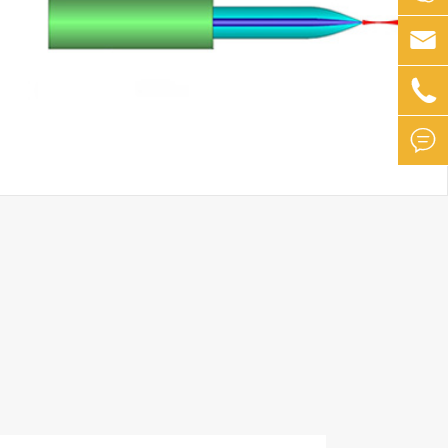


