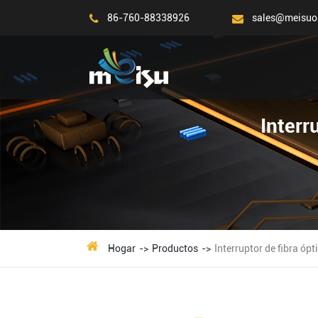
86-760-88338926
sales@meisuo
Interr
Hogar
Productos
Interruptor de fibra ópt